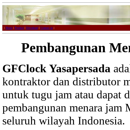
|
Home
|
Product
|
Download
|
Contact us
|
Pembangunan Me
GFClock Yasapersada
adal
kontraktor dan distributor 
untuk tugu jam atau dapat 
pembangunan menara jam Me
seluruh wilayah Indonesia.