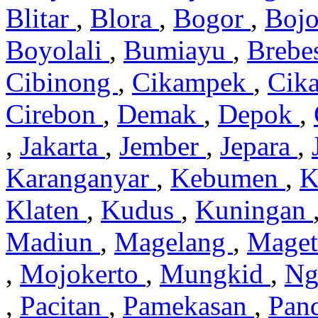
Blitar
,
Blora
,
Bogor
,
Boj
Boyolali
,
Bumiayu
,
Brebe
Cibinong
,
Cikampek
,
Cik
Cirebon
,
Demak
,
Depok
,
,
Jakarta
,
Jember
,
Jepara
,
Karanganyar
,
Kebumen
,
K
Klaten
,
Kudus
,
Kuningan
Madiun
,
Magelang
,
Mage
,
Mojokerto
,
Mungkid
,
Ng
,
Pacitan
,
Pamekasan
,
Pan