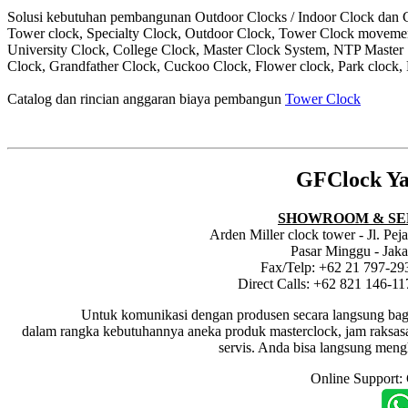
Solusi kebutuhan pembangunan Outdoor Clocks / Indoor Clock dan Cl
Tower clock, Specialty Clock, Outdoor Clock, Tower Clock moveme
University Clock, College Clock, Master Clock System, NTP Master
Clock, Grandfather Clock, Cuckoo Clock, Flower clock, Park clock, 
Catalog dan rincian anggaran biaya pembangun
Tower Clock
GFClock Ya
SHOWROOM & SE
Arden Miller clock tower - Jl. Pe
Pasar Minggu - Jaka
Fax/Telp: +62 21 797-29
Direct Calls: +62 821 146-1
Untuk komunikasi dengan produsen secara langsung bagi dis
dalam rangka kebutuhannya aneka produk masterclock, jam raksasa i
servis. Anda bisa langsung meng
Online Support