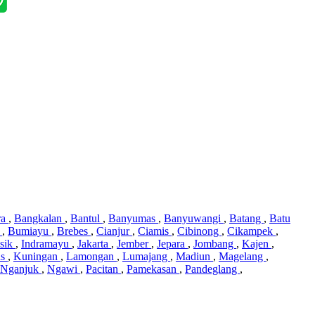
ra
,
Bangkalan
,
Bantul
,
Banyumas
,
Banyuwangi
,
Batang
,
Batu
i
,
Bumiayu
,
Brebes
,
Cianjur
,
Ciamis
,
Cibinong
,
Cikampek
,
sik
,
Indramayu
,
Jakarta
,
Jember
,
Jepara
,
Jombang
,
Kajen
,
us
,
Kuningan
,
Lamongan
,
Lumajang
,
Madiun
,
Magelang
,
Nganjuk
,
Ngawi
,
Pacitan
,
Pamekasan
,
Pandeglang
,