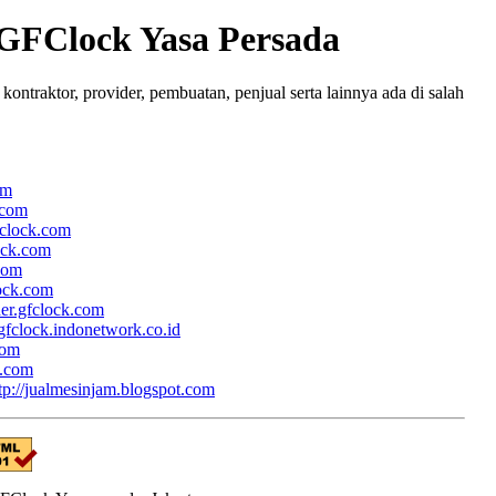
 GFClock Yasa Persada
ntraktor, provider, pembuatan, penjual serta lainnya ada di salah
om
.com
fclock.com
lock.com
.com
lock.com
her.gfclock.com
/gfclock.indonetwork.co.id
com
k.com
tp://jualmesinjam.blogspot.com