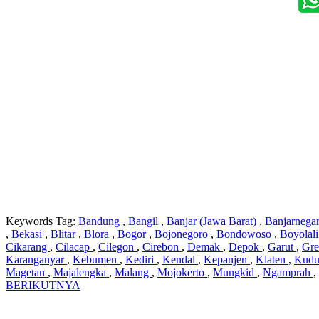
Keywords Tag:
Bandung
,
Bangil
,
Banjar (Jawa Barat)
,
Banjarnega
,
Bekasi
,
Blitar
,
Blora
,
Bogor
,
Bojonegoro
,
Bondowoso
,
Boyolal
Cikarang
,
Cilacap
,
Cilegon
,
Cirebon
,
Demak
,
Depok
,
Garut
,
Gre
Karanganyar
,
Kebumen
,
Kediri
,
Kendal
,
Kepanjen
,
Klaten
,
Kud
Magetan
,
Majalengka
,
Malang
,
Mojokerto
,
Mungkid
,
Ngamprah
,
BERIKUTNYA