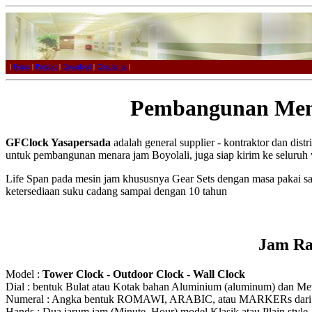
|
Home
|
Product
|
Download
|
Contact us
|
Pembangunan Mena
GFClock Yasapersada
adalah general supplier - kontraktor dan dist
untuk pembangunan menara jam Boyolali, juga siap kirim ke seluruh 
Life Span pada mesin jam khususnya Gear Sets dengan masa pakai s
ketersediaan suku cadang sampai dengan 10 tahun
Jam Ra
Model :
Tower Clock - Outdoor Clock - Wall Clock
Dial : bentuk Bulat atau Kotak bahan Aluminium (aluminum) dan Meta
Numeral : Angka bentuk ROMAWI, ARABIC, atau MARKERs dari Ak
Hands : Dua jarum jam (Minute, Hour) model Klasik atau Plain style