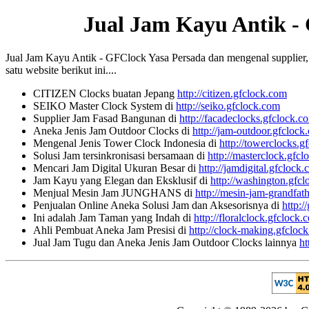
Jual Jam Kayu Antik -
Jual Jam Kayu Antik - GFClock Yasa Persada dan mengenal supplier, ko
satu website berikut ini....
CITIZEN Clocks buatan Jepang
http://citizen.gfclock.com
SEIKO Master Clock System di
http://seiko.gfclock.com
Supplier Jam Fasad Bangunan di
http://facadeclocks.gfclock.c
Aneka Jenis Jam Outdoor Clocks di
http://jam-outdoor.gfclock
Mengenal Jenis Tower Clock Indonesia di
http://towerclocks.g
Solusi Jam tersinkronisasi bersamaan di
http://masterclock.gfc
Mencari Jam Digital Ukuran Besar di
http://jamdigital.gfclock
Jam Kayu yang Elegan dan Eksklusif di
http://washington.gfc
Menjual Mesin Jam JUNGHANS di
http://mesin-jam-grandfat
Penjualan Online Aneka Solusi Jam dan Aksesorisnya di
http:/
Ini adalah Jam Taman yang Indah di
http://floralclock.gfclock.
Ahli Pembuat Aneka Jam Presisi di
http://clock-making.gfcloc
Jual Jam Tugu dan Aneka Jenis Jam Outdoor Clocks lainnya
ht