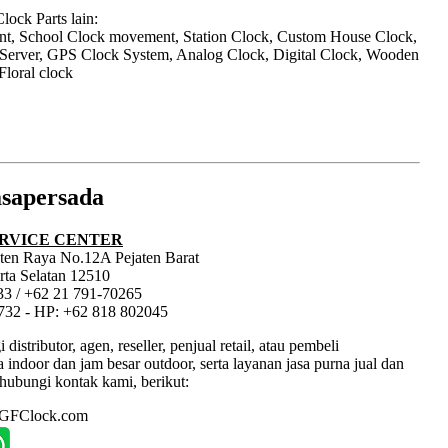
ock Parts lain:
nt, School Clock movement, Station Clock, Custom House Clock,
 Server, GPS Clock System, Analog Clock, Digital Clock, Wooden
Floral clock
sapersada
RVICE CENTER
jaten Raya No.12A Pejaten Barat
rta Selatan 12510
33 / +62 21 791-70265
1732 - HP: +62 818 802045
tributor, agen, reseller, penjual retail, atau pembeli
ndoor dan jam besar outdoor, serta layanan jasa purna jual dan
hubungi kontak kami, berikut:
: GFClock.com