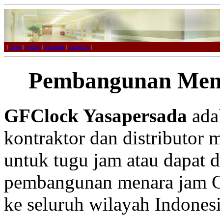
|
Home
|
Product
|
Download
|
Contact us
|
Pembangunan Men
GFClock Yasapersada
adal
kontraktor dan distributor 
untuk tugu jam atau dapat 
pembangunan menara jam Ci
ke seluruh wilayah Indonesi