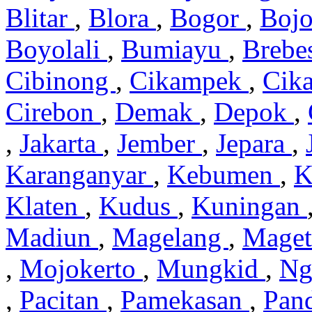
Blitar
,
Blora
,
Bogor
,
Boj
Boyolali
,
Bumiayu
,
Brebe
Cibinong
,
Cikampek
,
Cik
Cirebon
,
Demak
,
Depok
,
,
Jakarta
,
Jember
,
Jepara
,
Karanganyar
,
Kebumen
,
K
Klaten
,
Kudus
,
Kuningan
Madiun
,
Magelang
,
Mage
,
Mojokerto
,
Mungkid
,
Ng
,
Pacitan
,
Pamekasan
,
Pan