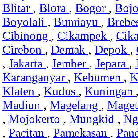
Blitar
,
Blora
,
Bogor
,
Boj
Boyolali
,
Bumiayu
,
Brebe
Cibinong
,
Cikampek
,
Cik
Cirebon
,
Demak
,
Depok
,
,
Jakarta
,
Jember
,
Jepara
,
Karanganyar
,
Kebumen
,
K
Klaten
,
Kudus
,
Kuningan
Madiun
,
Magelang
,
Mage
,
Mojokerto
,
Mungkid
,
Ng
,
Pacitan
,
Pamekasan
,
Pan