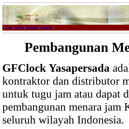
|
Home
|
Product
|
Download
|
Contact us
|
Pembangunan Me
GFClock Yasapersada
adal
kontraktor dan distributor 
untuk tugu jam atau dapat 
pembangunan menara jam Ku
seluruh wilayah Indonesia.