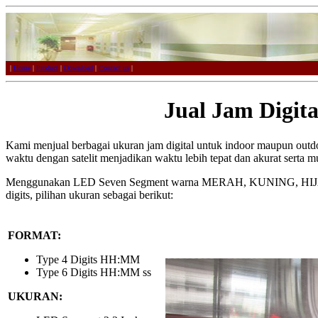
|
Home
|
Product
|
Download
|
Contact us
|
Jual Jam Digita
Kami menjual berbagai ukuran jam digital untuk indoor maupun outdo
waktu dengan satelit menjadikan waktu lebih tepat dan akurat serta 
Menggunakan LED Seven Segment warna MERAH, KUNING, HIJAU, 
digits, pilihan ukuran sebagai berikut:
FORMAT:
Type 4 Digits HH:MM
Type 6 Digits HH:MM ss
UKURAN: