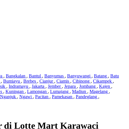
ra
,
Bangkalan
,
Bantul
,
Banyumas
,
Banyuwangi
,
Batang
,
Batu
i
,
Bumiayu
,
Brebes
,
Cianjur
,
Ciamis
,
Cibinong
,
Cikampek
,
sik
,
Indramayu
,
Jakarta
,
Jember
,
Jepara
,
Jombang
,
Kajen
,
us
,
Kuningan
,
Lamongan
,
Lumajang
,
Madiun
,
Magelang
,
Nganjuk
,
Ngawi
,
Pacitan
,
Pamekasan
,
Pandeglang
,
di Lotte Mart Karawaci