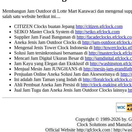
Membangun Jam Outdoor di Lotte Mart Karawaci dan mengenal supplier
salah satu website berikut ini....
CITIZEN Clocks buatan Jepang
http://citizen.gfclock.com
SEIKO Master Clock System di
http://seiko.gfclock.com
Supplier Jam Fasad Bangunan di
http://facadeclocks.gfclock.c
Aneka Jenis Jam Outdoor Clocks di
http://jam-outdoor.gfclock
Mengenal Jenis Tower Clock Indonesia di
http://towerclocks.g
Solusi Jam tersinkronisasi bersamaan di
http://masterclock.gfc
Mencari Jam Digital Ukuran Besar di
http://jamdigital.gfclock
Jam Kayu yang Elegan dan Eksklusif di
http://washington.gfc
Menjual Mesin Jam JUNGHANS di
http://mesin-jam-grandfat
Penjualan Online Aneka Solusi Jam dan Aksesorisnya di
http:/
Ini adalah Jam Taman yang Indah di
http://floralclock.gfclock.
Ahli Pembuat Aneka Jam Presisi di
http://clock-making.gfcloc
Jual Jam Tugu dan Aneka Jenis Jam Outdoor Clocks lainnya
ht
Copyright © 1989-2026 by. GF
Clock Solutions and Manufactu
Official Website http://gfclock.com | http://wa