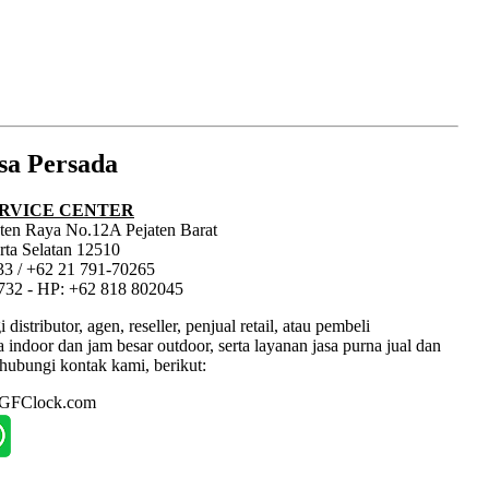
sa Persada
RVICE CENTER
jaten Raya No.12A Pejaten Barat
rta Selatan 12510
33 / +62 21 791-70265
1732 - HP: +62 818 802045
tributor, agen, reseller, penjual retail, atau pembeli
ndoor dan jam besar outdoor, serta layanan jasa purna jual dan
hubungi kontak kami, berikut:
: GFClock.com