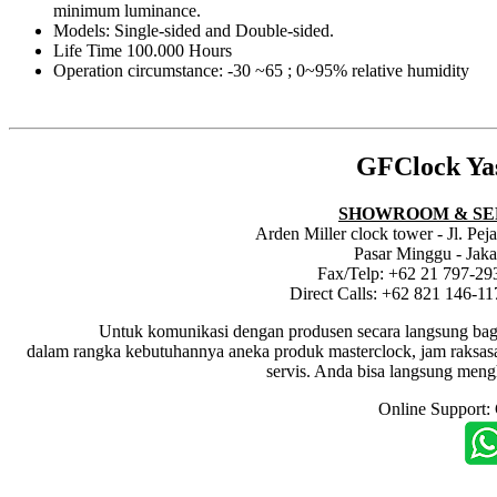
minimum luminance.
Models: Single-sided and Double-sided.
Life Time 100.000 Hours
Operation circumstance: -30 ~65 ; 0~95% relative humidity
GFClock Ya
SHOWROOM & SE
Arden Miller clock tower - Jl. Pe
Pasar Minggu - Jaka
Fax/Telp: +62 21 797-29
Direct Calls: +62 821 146-1
Untuk komunikasi dengan produsen secara langsung bagi dis
dalam rangka kebutuhannya aneka produk masterclock, jam raksasa i
servis. Anda bisa langsung meng
Online Support