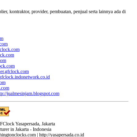
, kontraktor, provider, pembuatan, penjual serta lainnya ada di
om
.com
fclock.com
lock.com
.com
lock.com
her.gfclock.com
/gfclock.indonetwork.co.id
com
k.com
tp://jualmesinjam.blogspot.com
Clock Yasapersada, Jakarta
rer in Jakarta - Indonesia
shingtonclocks.com | http://yasapersada.co.id