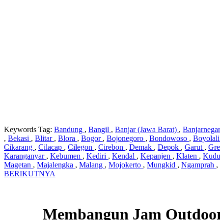
Keywords Tag:
Bandung
,
Bangil
,
Banjar (Jawa Barat)
,
Banjarnega
,
Bekasi
,
Blitar
,
Blora
,
Bogor
,
Bojonegoro
,
Bondowoso
,
Boyolal
Cikarang
,
Cilacap
,
Cilegon
,
Cirebon
,
Demak
,
Depok
,
Garut
,
Gre
Karanganyar
,
Kebumen
,
Kediri
,
Kendal
,
Kepanjen
,
Klaten
,
Kud
Magetan
,
Majalengka
,
Malang
,
Mojokerto
,
Mungkid
,
Ngamprah
,
BERIKUTNYA
Membangun Jam Outdoor 