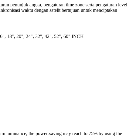
an penunjuk angka, pengaturan time zone serta pengaturan level
nkronisasi waktu dengan satelit bertujuan untuk menciptakan
16", 18", 20", 24", 32", 42", 52", 60" INCH
mum luminance, the power-saving may reach to 75% by using the