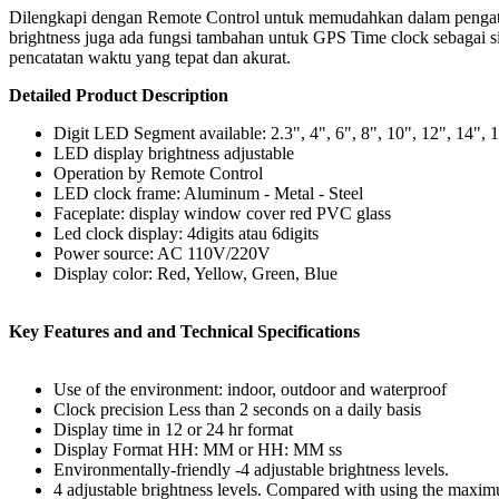
Dilengkapi dengan Remote Control untuk memudahkan dalam pengatur
brightness juga ada fungsi tambahan untuk GPS Time clock sebagai si
pencatatan waktu yang tepat dan akurat.
Detailed Product Description
Digit LED Segment available: 2.3", 4", 6", 8", 10", 12", 14", 
LED display brightness adjustable
Operation by Remote Control
LED clock frame: Aluminum - Metal - Steel
Faceplate: display window cover red PVC glass
Led clock display: 4digits atau 6digits
Power source: AC 110V/220V
Display color: Red, Yellow, Green, Blue
Key Features and and Technical Specifications
Use of the environment: indoor, outdoor and waterproof
Clock precision Less than 2 seconds on a daily basis
Display time in 12 or 24 hr format
Display Format HH: MM or HH: MM ss
Environmentally-friendly -4 adjustable brightness levels.
4 adjustable brightness levels. Compared with using the maxi