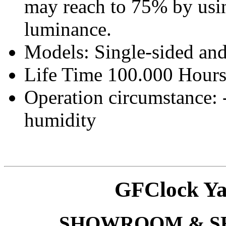
may reach to 75% by us
luminance.
Models: Single-sided an
Life Time 100.000 Hour
Operation circumstance: 
humidity
GFClock Ya
SHOWROOM & S