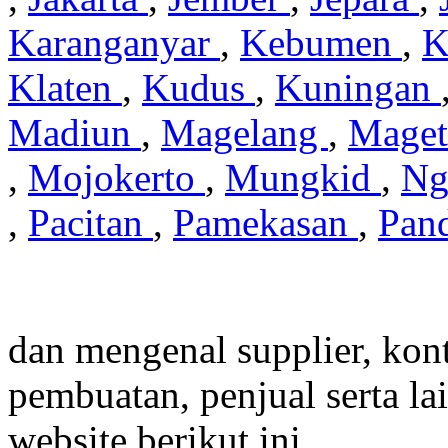
Karanganyar
,
Kebumen
,
K
Klaten
,
Kudus
,
Kuningan
Madiun
,
Magelang
,
Mage
,
Mojokerto
,
Mungkid
,
Ng
,
Pacitan
,
Pamekasan
,
Pan
dan mengenal supplier, kont
pembuatan, penjual serta lai
website berikut ini....