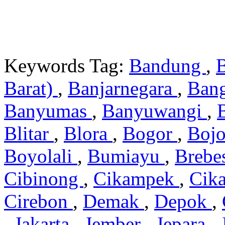
Keywords Tag:
Bandung
,
Barat)
,
Banjarnegara
,
Ban
Banyumas
,
Banyuwangi
,
Blitar
,
Blora
,
Bogor
,
Boj
Boyolali
,
Bumiayu
,
Brebe
Cibinong
,
Cikampek
,
Cik
Cirebon
,
Demak
,
Depok
,
,
Jakarta
,
Jember
,
Jepara
,