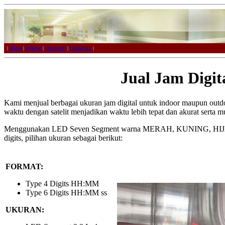
|
Home
|
Product
|
Download
|
Contact us
|
Jual Jam Digit
Kami menjual berbagai ukuran jam digital untuk indoor maupun outdo
waktu dengan satelit menjadikan waktu lebih tepat dan akurat serta 
Menggunakan LED Seven Segment warna MERAH, KUNING, HIJAU, 
digits, pilihan ukuran sebagai berikut:
FORMAT:
Type 4 Digits HH:MM
Type 6 Digits HH:MM ss
UKURAN: