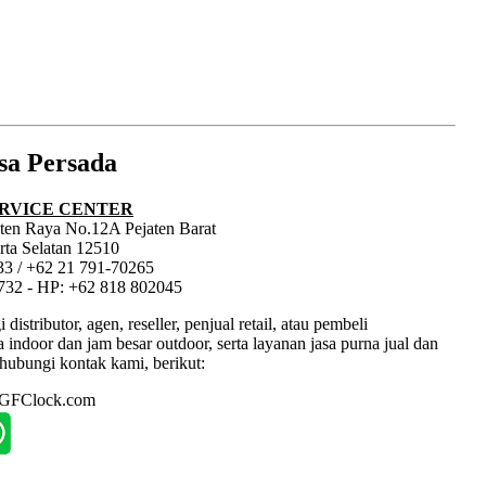
sa Persada
RVICE CENTER
jaten Raya No.12A Pejaten Barat
rta Selatan 12510
33 / +62 21 791-70265
1732 - HP: +62 818 802045
tributor, agen, reseller, penjual retail, atau pembeli
ndoor dan jam besar outdoor, serta layanan jasa purna jual dan
hubungi kontak kami, berikut:
: GFClock.com