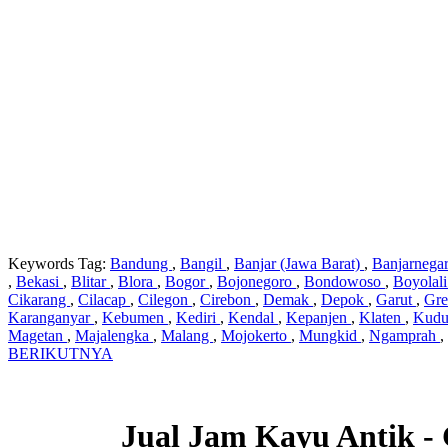
Keywords Tag:
Bandung
,
Bangil
,
Banjar (Jawa Barat)
,
Banjarnega
,
Bekasi
,
Blitar
,
Blora
,
Bogor
,
Bojonegoro
,
Bondowoso
,
Boyolal
Cikarang
,
Cilacap
,
Cilegon
,
Cirebon
,
Demak
,
Depok
,
Garut
,
Gre
Karanganyar
,
Kebumen
,
Kediri
,
Kendal
,
Kepanjen
,
Klaten
,
Kud
Magetan
,
Majalengka
,
Malang
,
Mojokerto
,
Mungkid
,
Ngamprah
,
BERIKUTNYA
Jual Jam Kayu Antik -