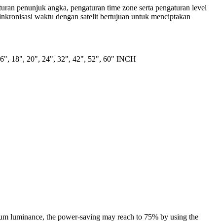
an penunjuk angka, pengaturan time zone serta pengaturan level
nkronisasi waktu dengan satelit bertujuan untuk menciptakan
16", 18", 20", 24", 32", 42", 52", 60" INCH
mum luminance, the power-saving may reach to 75% by using the