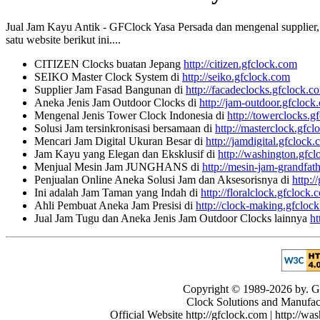
Jual Jam Kayu Antik - GFClock Yasa Persada dan mengenal supplier, ko
satu website berikut ini....
CITIZEN Clocks buatan Jepang
http://citizen.gfclock.com
SEIKO Master Clock System di
http://seiko.gfclock.com
Supplier Jam Fasad Bangunan di
http://facadeclocks.gfclock.c
Aneka Jenis Jam Outdoor Clocks di
http://jam-outdoor.gfclock
Mengenal Jenis Tower Clock Indonesia di
http://towerclocks.g
Solusi Jam tersinkronisasi bersamaan di
http://masterclock.gfc
Mencari Jam Digital Ukuran Besar di
http://jamdigital.gfclock
Jam Kayu yang Elegan dan Eksklusif di
http://washington.gfc
Menjual Mesin Jam JUNGHANS di
http://mesin-jam-grandfat
Penjualan Online Aneka Solusi Jam dan Aksesorisnya di
http:/
Ini adalah Jam Taman yang Indah di
http://floralclock.gfclock.
Ahli Pembuat Aneka Jam Presisi di
http://clock-making.gfcloc
Jual Jam Tugu dan Aneka Jenis Jam Outdoor Clocks lainnya
ht
Copyright © 1989-2026 by. GF
Clock Solutions and Manufactu
Official Website http://gfclock.com | http://wa