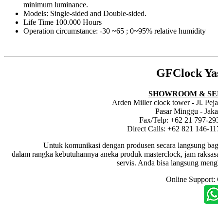
minimum luminance.
Models: Single-sided and Double-sided.
Life Time 100.000 Hours
Operation circumstance: -30 ~65 ; 0~95% relative humidity
GFClock Ya
SHOWROOM & SE
Arden Miller clock tower - Jl. Pe
Pasar Minggu - Jaka
Fax/Telp: +62 21 797-29
Direct Calls: +62 821 146-1
Untuk komunikasi dengan produsen secara langsung bagi dis
dalam rangka kebutuhannya aneka produk masterclock, jam raksasa i
servis. Anda bisa langsung meng
Online Support