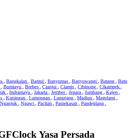
ra
,
Bangkalan
,
Bantul
,
Banyumas
,
Banyuwangi
,
Batang
,
Batu
i
,
Bumiayu
,
Brebes
,
Cianjur
,
Ciamis
,
Cibinong
,
Cikampek
,
sik
,
Indramayu
,
Jakarta
,
Jember
,
Jepara
,
Jombang
,
Kajen
,
us
,
Kuningan
,
Lamongan
,
Lumajang
,
Madiun
,
Magelang
,
Nganjuk
,
Ngawi
,
Pacitan
,
Pamekasan
,
Pandeglang
,
 GFClock Yasa Persada