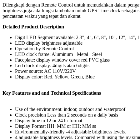
Dilengkapi dengan Remote Control untuk memudahkan dalam pengatur
brightness juga ada fungsi tambahan untuk GPS Time clock sebagai si
pencatatan waktu yang tepat dan akurat.
Detailed Product Description
Digit LED Segment available: 2.3", 4", 6", 8", 10", 12", 14", 
LED display brightness adjustable
Operation by Remote Control
LED clock frame: Aluminum - Metal - Steel
Faceplate: display window cover red PVC glass
Led clock display: 4digits atau 6digits
Power source: AC 110V/220V
Display color: Red, Yellow, Green, Blue
Key Features and and Technical Specifications
Use of the environment: indoor, outdoor and waterproof
Clock precision Less than 2 seconds on a daily basis
Display time in 12 or 24 hr format
Display Format HH: MM or HH: MM ss
Environmentally-friendly -4 adjustable brightness levels.
4 adjustable brightness levels. Compared with using the maxi