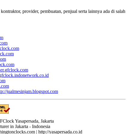
ntraktor, provider, pembuatan, penjual serta lainnya ada di salah
om
.com
fclock.com
lock.com
.com
lock.com
her.gfclock.com
/gfclock.indonetwork.co.id
com
k.com
tp://jualmesinjam.blogspot.com
Clock Yasapersada, Jakarta
rer in Jakarta - Indonesia
shingtonclocks.com | http://yasapersada.co.id