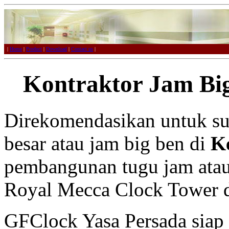
|
Home
|
Product
|
Download
|
Contact us
|
Kontraktor Jam Bi
Direkomendasikan untuk su
besar atau jam big ben di
K
pembangunan tugu jam atau 
Royal Mecca Clock Tower d
GFClock Yasa Persada sia