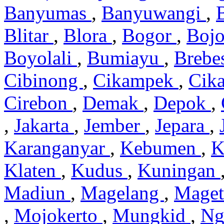
Banyumas
,
Banyuwangi
,
Blitar
,
Blora
,
Bogor
,
Boj
Boyolali
,
Bumiayu
,
Brebe
Cibinong
,
Cikampek
,
Cik
Cirebon
,
Demak
,
Depok
,
,
Jakarta
,
Jember
,
Jepara
,
Karanganyar
,
Kebumen
,
K
Klaten
,
Kudus
,
Kuningan
Madiun
,
Magelang
,
Mage
,
Mojokerto
,
Mungkid
,
Ng